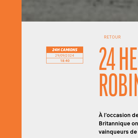
RETOUR
24 H
24H CAMIONS
29/09/2024
18:40
ROBI
À l’occasion d
Britannique on
vainqueurs de