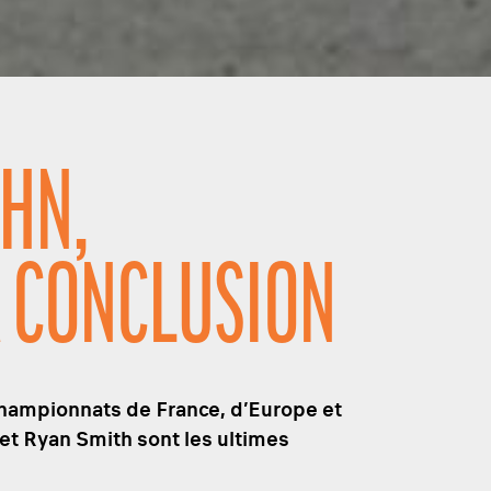
AHN,
A CONCLUSION
championnats de France, d’Europe et
et Ryan Smith sont les ultimes