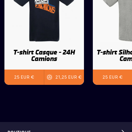
T-shirt Casque - 24H
T-shirt Sil
Camions
Cam
25 EUR €
21,25 EUR €
25 EUR €