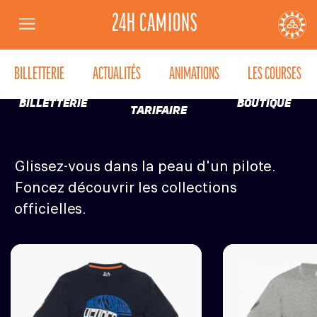
PASSION
24H CAMIONS
Menu
EXTRÊME
AUTOMOBILE CLUB DE L'OUEST
24
BILLETTERIE
ACTUALITÉS
ANIMATIONS
LES COURSES
GRILLE
BILLETTERIE
BOUTIQUE
TARIFAIRE
Glissez-vous dans la peau d'un pilote.
Foncez découvrir les collections
officielles.